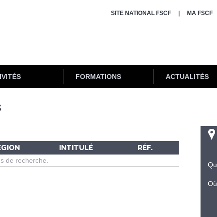
SITE NATIONAL FSCF
MA FSCF
IVITÉS
FORMATIONS
ACTUALITÉS
s
ÉGION
INTITULÉ
RÉF.
es de recherche.
Qu
Où