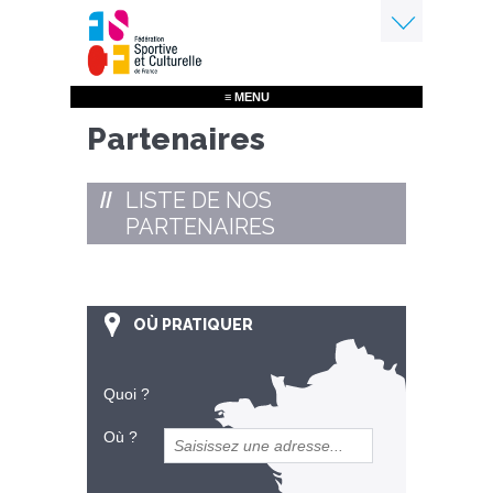
Aller
au
contenu
Menu
principal
≡ MENU
Partenaires
LISTE DE NOS
PARTENAIRES
OÙ PRATIQUER
Quoi ?
Où ?