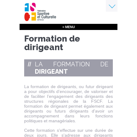
Aller
au
contenu
Menu
principal
≡ MENU
Formation de
dirigeant
LA FORMATION DE
DIRIGEANT
La formation de dirigeants, ou futur dirigeant
a pour objectifs d’encourager, de valoriser et
de faciliter l’engagement des dirigeants des
structures régionales de la FSCF. La
formation de dirigeant permet également aux
dirigeants ou futurs dirigeants d'avoir un
accompagnement dans leurs fonctions
politiques et managériales.
Cette formation s'effectue sur une durée de
deux jours. Elle s'adresse aux dirigeants