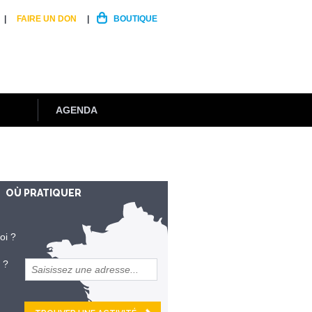
FAIRE UN DON
BOUTIQUE
AGENDA
OÙ PRATIQUER
oi ?
 ?
et