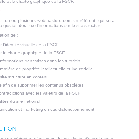
elle et la charte graphique de la FSCF.
R
r un ou plusieurs webmasters dont un référent, qui sera
a gestion des flux d’informations sur le site structure.
ation de :
 l’identité visuelle de la FSCF
er la charte graphique de la FSCF
nformations transmises dans les tutoriels
matière de propriété intellectuelle et industrielle
site structure en contenu
re afin de supprimer les contenus obsolètes
ontradictions avec les valeurs de la FSCF
ités du site national
unication et marketing en cas disfonctionnement
NCTION
ure du périmètre d’action qui lui est dédié, d’avoir l’usage,