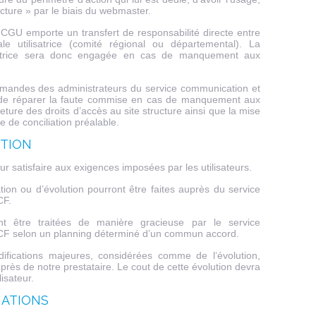
ructure » par le biais du webmaster.
 CGU emporte un transfert de responsabilité directe entre
ale utilisatrice (comité régional ou départemental). La
ilisatrice sera donc engagée en cas de manquement aux
mandes des administrateurs du service communication et
 de réparer la faute commise en cas de manquement aux
eture des droits d’accès au site structure ainsi que la mise
ve de conciliation préalable.
UTION
ur satisfaire aux exigences imposées par les utilisateurs.
ion ou d’évolution pourront être faites auprès du service
CF.
nt être traitées de manière gracieuse par le service
CF selon un planning déterminé d’un commun accord.
fications majeures, considérées comme de l‘évolution,
uprès de notre prestataire. Le cout de cette évolution devra
isateur.
MATIONS