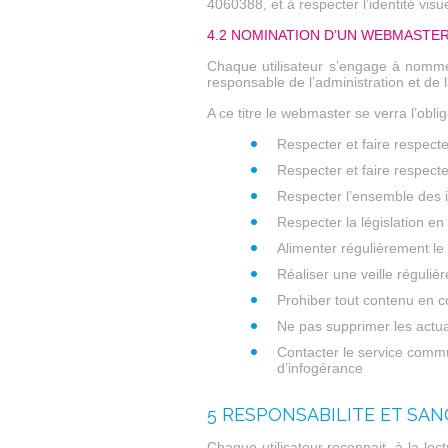
4060388, et à respecter l’identité visu
4.2 NOMINATION D’UN WEBMASTE
Chaque utilisateur s’engage à nomme
responsable de l’administration et de l
A ce titre le webmaster se verra l’oblig
Respecter et faire respecter
Respecter et faire respect
Respecter l’ensemble des i
Respecter la législation en 
Alimenter régulièrement le 
Réaliser une veille réguliè
Prohiber tout contenu en c
Ne pas supprimer les actual
Contacter le service comm
d’infogérance
5 RESPONSABILITE ET SA
Chaque utilisateur reconnait, à la lect