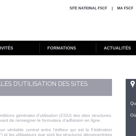
SITE NATIONAL FSCF
MA FSCF
IVITÉS
FORMATIONS
ACTUALITÉS
ES D’UTILISATION DES SITES
Qu
Où
ditions générales d’utilisation (CGU) des sites structures.
vant de renseigner le formulaire d’adhésion en ligne.
véritable contrat entre l’éditeur qui est la Fédération
) et les utilisateurs que sont les structures déconcentrées