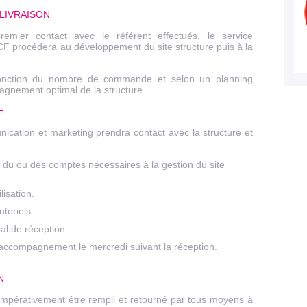
 LIVRAISON
mier contact avec le référent effectués, le service
F procédera au développement du site structure puis à la
 fonction du nombre de commande et selon un planning
agnement optimal de la structure.
E
unication et marketing prendra contact avec la structure et
s du ou des comptes nécessaires à la gestion du site
lisation.
utoriels.
al de réception.
d’accompagnement le mercredi suivant la réception.
N
impérativement être rempli et retourné par tous moyens à