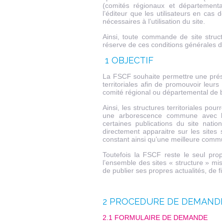
(comités régionaux et département
l’éditeur que les utilisateurs en cas 
nécessaires à l’utilisation du site.
Ainsi, toute commande de site struct
réserve de ces conditions générales d’u
1 OBJECTIF
La FSCF souhaite permettre une prés
territoriales afin de promouvoir leurs
comité régional ou départemental de b
Ainsi, les structures territoriales po
une arborescence commune avec l
certaines publications du site natio
directement apparaitre sur les sites 
constant ainsi qu’une meilleure comm
Toutefois la FSCF reste le seul pro
l’ensemble des sites « structure » mis 
de publier ses propres actualités, de fi
2 PROCEDURE DE DEMANDE
2.1 FORMULAIRE DE DEMANDE