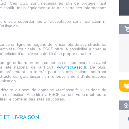
aux). Ces CGU sont nécessaires afin de protéger tant
de conflit, mais également à fournir certaines informations
ure sera subordonnée à l’acceptation sans restriction ni
tilisation.
ence en ligne homogène de l’ensemble de ses structures
 activités. Pour cela, la FSCF offre la possibilité à chaque
énéficier d’un site web dédié à sa propre structure.
urront gérer leurs propres contenus sur des mini-sites ayant
e site national de la FSCF
www.fscf.asso.fr
. De plus,
nal présentant un intérêt pour les associations pourront
structures, garantissant un renouvellement d’informations
unication.
priétaire du nom de domaine «fscf.asso.fr », et donc de
à disposition. A ce titre la FSCF se réserve le droit, outre
ltrer le contenu des sites structures.
 ET LIVRAISON