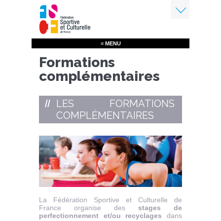
Aller
au
contenu
Menu
principal
≡ MENU
Formations
complémentaires
LES FORMATIONS
COMPLÉMENTAIRES
La Fédération Sportive et Culturelle de
France organise des
stages de
perfectionnement et/ou recyclages
dans