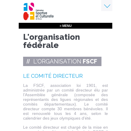
Aller
au
contenu
Menu
principal
≡ MENU
L'organisation
fédérale
L'ORGANISATION
FSCF
LE COMITÉ DIRECTEUR
La FSCF, association loi 1901, est
administrée par un comité directeur élu par
l'Assemblée générale (composée des
représentants des ligues régionales et des
comités départementaux). Le comité
directeur compte 30 membres bénévoles. Il
est renouvelé tous les 4 ans, selon le
calendrier des jeux olympiques d'été.
Le comité directeur est chargé de la mise en