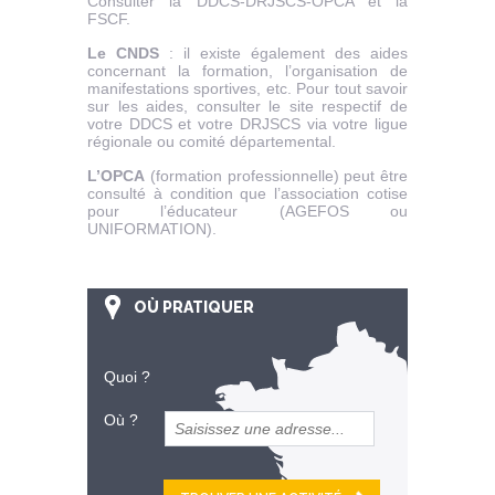
Consulter la DDCS-DRJSCS-OPCA et la
FSCF.
Le CNDS
: il existe également des aides
concernant la formation, l’organisation de
manifestations sportives, etc. Pour tout savoir
sur les aides, consulter le site respectif de
votre DDCS et votre DRJSCS via votre ligue
régionale ou comité départemental.
L’OPCA
(formation professionnelle) peut être
consulté à condition que l’association cotise
pour l’éducateur (AGEFOS ou
UNIFORMATION).
OÙ PRATIQUER
Quoi ?
Où ?
et